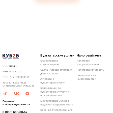
Бухгалтерские услуги
Налоговый учет
Бухгалтерское
Налоговое
сопровождение
консультирование
ООО КУБ2Б
Сдача нулевой отчетности
Налоговая отчетность
ИНН 1655379261
для ООО и ИП
Налоговый учет
ОГРН 1171690003561
Аутсорсинг
на предприятии
бухгалтерских услуг
350033, Краснодар,
Ставропольская улица, 55
Консультации по
бухгалтерскому учету и
налогообложению
Бухгалтерские услуги с
Политика
конфиденциальности
ведением кадрового учета
Ведение бухгалтерии для
8 (800) 600-80-67