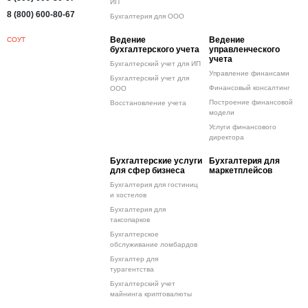
ИП
8 (800) 600-80-67
Бухгалтерия для ООО
Ведение
Ведение
СОУТ
бухгалтерского учета
управленческого
учета
Бухгалтерский учет для ИП
Управление финансами
Бухгалтерский учет для
Финансовый консалтинг
ООО
Построение финансовой
Восстановление учета
модели
Услуги финансового
директора
Бухгалтерские услуги
Бухгалтерия для
для сфер бизнеса
маркетплейсов
Бухгалтерия для гостиниц
и хостелов
Бухгалтерия для
таксопарков
Бухгалтерское
обслуживание ломбардов
Бухгалтер для
турагентства
Бухгалтерский учет
майнинга криптовалюты