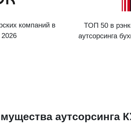
рских компаний в
ТОП 50 в рэнк
u 2026
аутсорсинга бу
ведите ваш номер телефона и мы вам перезвоним!
мущества аутсорсинга 
ажимая кнопку отправить я
Принимаю
Политику конфиденциальности