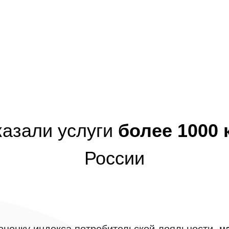
казали услуги
более 1000
России
ценку индекса потребительской лояльности,
н