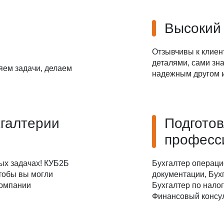
Даю
Согласие на обработку персональных данных
Высокий
Отзывчивы к клиен
деталями, сами зна
яем задачи, делаем
надежным другом и
хгалтерии
Подгото
професс
ых задачах! КУБ2Б
Бухгалтер операци
чтобы вы могли
документации, Бухг
компании
Бухгалтер по налог
Финансовый консул