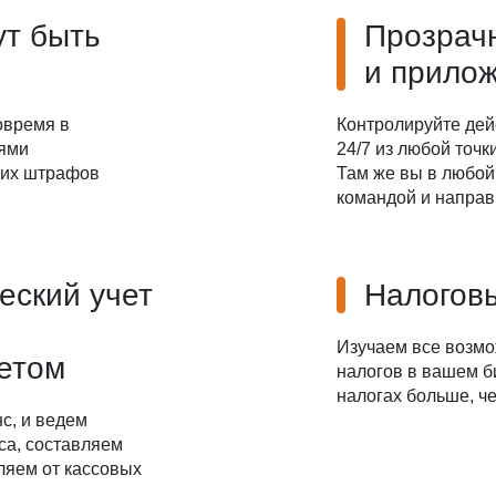
ут быть
Прозрач
и прило
овремя в
Контролируйте дей
иями
24/7 из любой точ
ких штрафов
Там же вы в любой
командой и направ
еский учет
Налоговы
Изучаем все возм
четом
налогов в вашем б
налогах больше, че
с, и ведем
са, составляем
ляем от кассовых