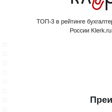
ТОП-3 в рейтинге бухгалте
России Klerk.r
В
Преи
Н