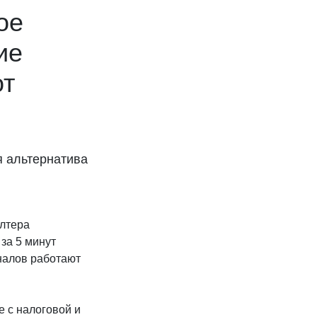
ое
ие
от
я альтернатива
алтера
за 5 минут
налов работают
 с налоговой и