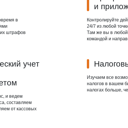
и прило
овремя в
Контролируйте дей
иями
24/7 из любой точ
ких штрафов
Там же вы в любой
командой и направ
еский учет
Налоговы
Изучаем все возм
четом
налогов в вашем б
налогах больше, че
с, и ведем
са, составляем
ляем от кассовых