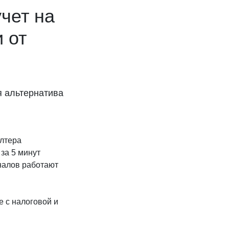
чет на
 от
я альтернатива
алтера
за 5 минут
налов работают
 с налоговой и