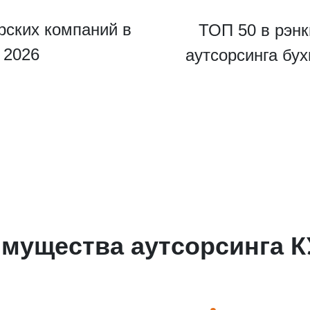
рских компаний в
ТОП 50 в рэнк
u 2026
аутсорсинга бу
ведите ваш номер телефона и мы вам перезвоним!
мущества аутсорсинга 
ажимая кнопку отправить я
Принимаю
Политику конфиденциальности