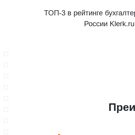
ТОП-3 в рейтинге бухгалте
России Klerk.r
В
Преи
Н