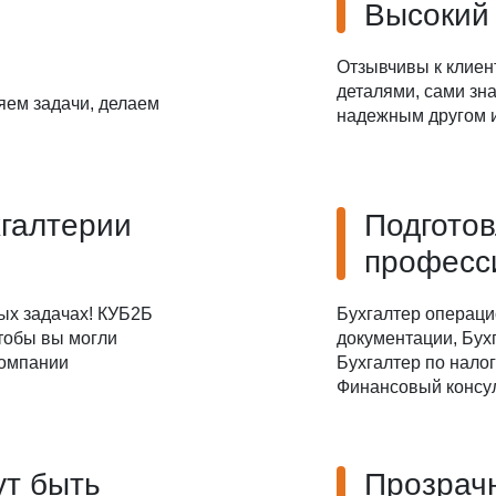
Высокий
Даю
Согласие на обработку персональных данных
Отзывчивы к клиен
деталями, сами зна
яем задачи, делаем
надежным другом и
хгалтерии
Подгото
професс
ых задачах! КУБ2Б
Бухгалтер операци
чтобы вы могли
документации, Бухг
компании
Бухгалтер по налог
Финансовый консул
ут быть
Прозрач