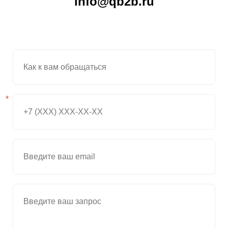
info@qb2b.ru
*