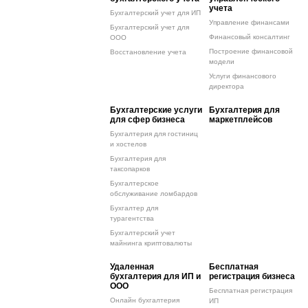
учета
Бухгалтерский учет для ИП
Управление финансами
Бухгалтерский учет для
Финансовый консалтинг
ООО
Построение финансовой
Восстановление учета
модели
Услуги финансового
директора
Бухгалтерские услуги
Бухгалтерия для
для сфер бизнеса
маркетплейсов
Бухгалтерия для гостиниц
и хостелов
Бухгалтерия для
таксопарков
Бухгалтерское
обслуживание ломбардов
Бухгалтер для
турагентства
Бухгалтерский учет
майнинга криптовалюты
Удаленная
Бесплатная
бухгалтерия для ИП и
регистрация бизнеса
ООО
Бесплатная регистрация
Онлайн бухгалтерия
ИП