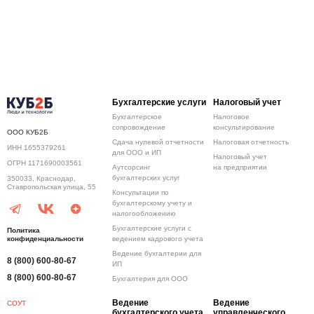
Бухгалтерские услуги
Налоговый учет
Бухгалтерское
Налоговое
сопровождение
консультирование
ООО КУБ2Б
Сдача нулевой отчетности
Налоговая отчетность
ИНН 1655379261
для ООО и ИП
Налоговый учет
ОГРН 1171690003561
Аутсорсинг
на предприятии
бухгалтерских услуг
350033, Краснодар,
Ставропольская улица, 55
Консультации по
бухгалтерскому учету и
налогообложению
Бухгалтерские услуги с
Политика
конфиденциальности
ведением кадрового учета
Ведение бухгалтерии для
8 (800) 600-80-67
ИП
8 (800) 600-80-67
Бухгалтерия для ООО
Ведение
Ведение
СОУТ
бухгалтерского учета
управленческого