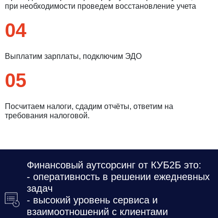
при необходимости проведем восстановление учета
04
Выплатим зарплаты, подключим ЭДО
05
Посчитаем налоги, сдадим отчёты, ответим на
требования налоговой.
Введите ваш номер телефона и мы вам
перезвоним!
Финансовый аутсорсинг от КУБ2Б это:
- оперативность в решении ежедневных
задач
Нажимая кнопку отправить я
- высокий уровень сервиса и
Принимаю
Политику конфиденциальности
взаимоотношений с клиентами